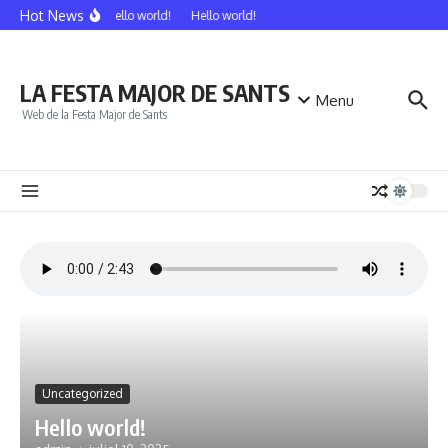
Vés al contingut
Hot News
Hello world!
Hello world!
LA FESTA MAJOR DE SANTS
Menu
Web de la Festa Major de Sants
Uncategorized
Hello world!